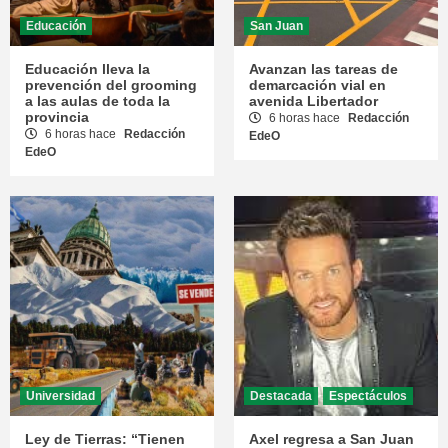
Educación
San Juan
Educación lleva la
Avanzan las tareas de
prevención del grooming
demarcación vial en
a las aulas de toda la
avenida Libertador
provincia
6 horas hace
Redacción
6 horas hace
Redacción
EdeO
EdeO
Universidad
Destacada
Espectáculos
Ley de Tierras: “Tienen
Axel regresa a San Juan