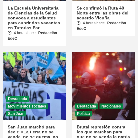
La Escuela Universitaria
Se confirmó la Ruta 40
de Ciencias de la Salud
Norte entre las obras del
convoca a estudiantes
acuerdo Vicuña
para cubrir dos vacantes
4 horas hace
Redacción
en Tutorías Par
EdeO
4 horas hace
Redacción
EdeO
Destacada
Movimientos sociales
Destacada
Nacionales
San Juan
Política
San Juan marchó para
Brutal represión contra
decir: «La tierra no se
los que marchan para
vende, no se quema, no
que no se venda la patria