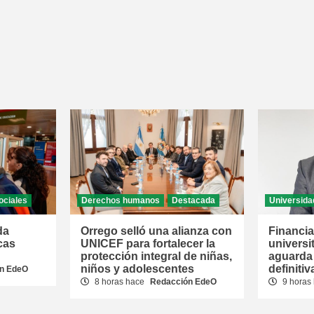
ociales
Derechos humanos
Destacada
Universida
da
Orrego selló una alianza con
Financi
cas
UNICEF para fortalecer la
universi
protección integral de niñas,
aguarda 
niños y adolescentes
definitiv
n EdeO
8 horas hace
Redacción EdeO
9 horas