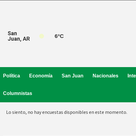
Saltar
al
contenido
San
6
°C
Juan, AR
Política
Economía
San Juan
Nacionales
Int
Columnistas
Lo siento, no hay encuestas disponibles en este momento.