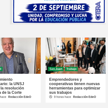
d
San Juan
Trabajo
amiento
Emprendedores y
tario: la UNSJ
cooperativas tienen nuevas
la resolución
herramientas para optimizar
a de la Corte
sus trabajos
 hace
Redacción EdeO
9 horas hace
Redacción EdeO