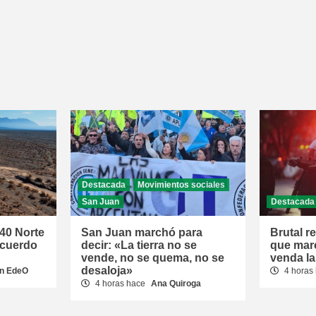
Destacada
Movimientos sociales
San Juan
Destacada
 40 Norte
San Juan marchó para
Brutal r
acuerdo
decir: «La tierra no se
que mar
vende, no se quema, no se
venda la
desaloja»
n EdeO
4 horas
4 horas hace
Ana Quiroga