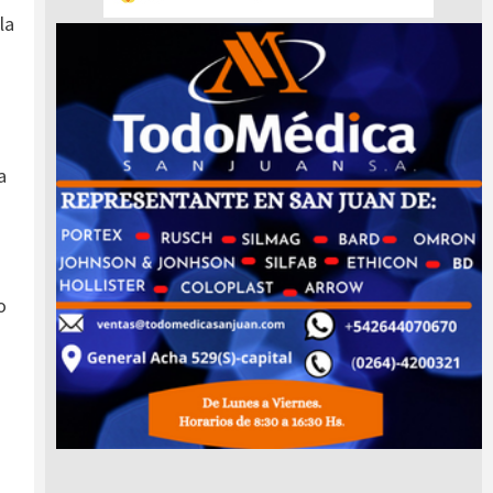
la
a
o
s