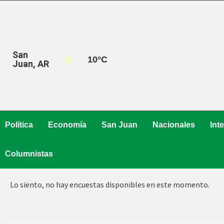
Saltar
al
contenido
San
10
°C
Juan, AR
Política
Economía
San Juan
Nacionales
Int
Columnistas
Lo siento, no hay encuestas disponibles en este momento.