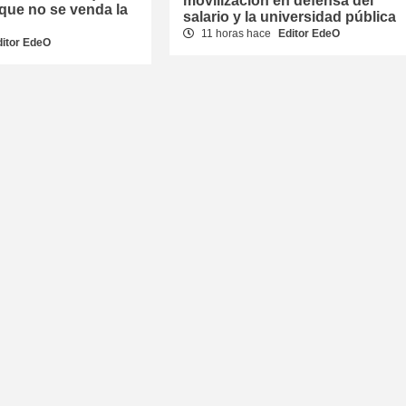
movilización en defensa del
que no se venda la
salario y la universidad pública
11 horas hace
Editor EdeO
ditor EdeO