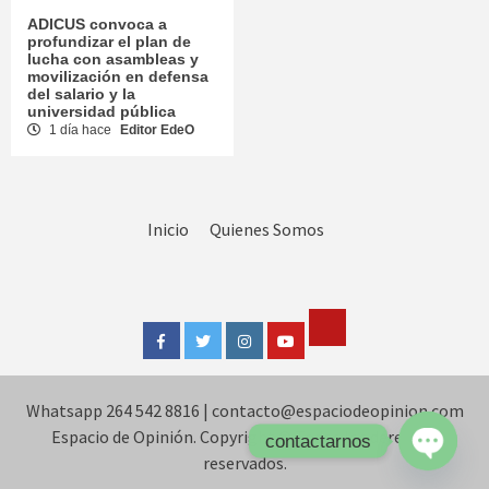
ADICUS convoca a
profundizar el plan de
lucha con asambleas y
movilización en defensa
del salario y la
universidad pública
1 día hace
Editor EdeO
Inicio
Quienes Somos
Tik
Facebook
Twitter
Instagram
Youtube
Tok
Whatsapp 264 542 8816
|
contacto@espaciodeopinion.com
Espacio de Opinión. Copyright © Todos los derechos
contactarnos
reservados.
Open