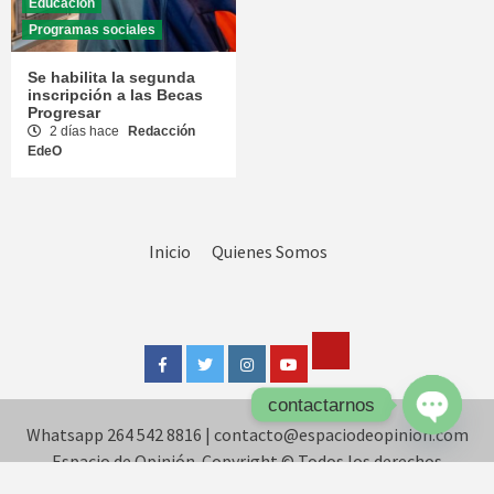
Educación
Programas sociales
Se habilita la segunda
inscripción a las Becas
Progresar
2 días hace
Redacción
EdeO
Inicio
Quienes Somos
Tik
Facebook
Twitter
Instagram
Youtube
Tok
contactarnos
Whatsapp 264 542 8816
|
contacto@espaciodeopinion.com
Open
Espacio de Opinión. Copyright © Todos los derechos
chaty
reservados.