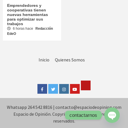
Emprendedores y
cooperativas tienen
nuevas herramientas
para optimizar sus
trabajos
6 horas hace
Redacción
EdeO
Inicio
Quienes Somos
Tik
Facebook
Twitter
Instagram
Youtube
Tok
Whatsapp 264 542 8816
|
contacto@espaciodeopinion.com
Espacio de Opinión. Copyright © Todos los derechos
contactarnos
reservados.
Open