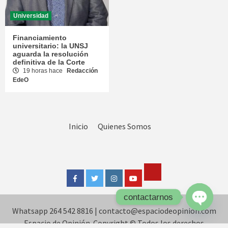
Universidad
Financiamiento
universitario: la UNSJ
aguarda la resolución
definitiva de la Corte
19 horas hace
Redacción
EdeO
Inicio
Quienes Somos
Tik
Facebook
Twitter
Instagram
Youtube
Tok
contactarnos
Whatsapp 264 542 8816
|
contacto@espaciodeopinion.com
Open
chaty
Espacio de Opinión. Copyright © Todos los derechos