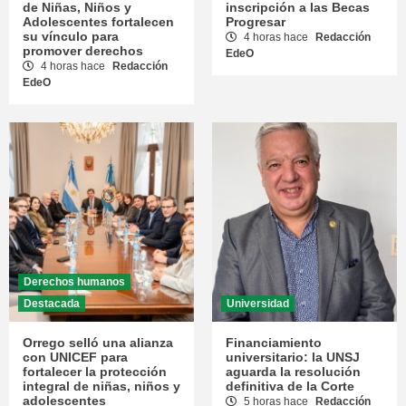
de Niñas, Niños y
inscripción a las Becas
Adolescentes fortalecen
Progresar
su vínculo para
4 horas hace
Redacción
promover derechos
EdeO
4 horas hace
Redacción
EdeO
Derechos humanos
Destacada
Universidad
Orrego selló una alianza
Financiamiento
con UNICEF para
universitario: la UNSJ
fortalecer la protección
aguarda la resolución
integral de niñas, niños y
definitiva de la Corte
adolescentes
5 horas hace
Redacción