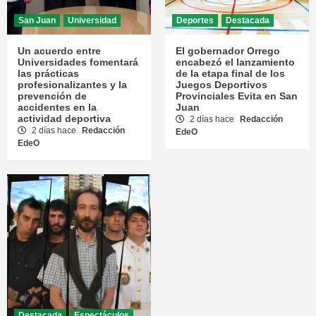
San Juan
Universidad
Deportes
Destacada
Un acuerdo entre
El gobernador Orrego
Universidades fomentará
encabezó el lanzamiento
las prácticas
de la etapa final de los
profesionalizantes y la
Juegos Deportivos
prevención de
Provinciales Evita en San
accidentes en la
Juan
actividad deportiva
2 días hace
Redacción
2 días hace
Redacción
EdeO
EdeO
Destacada
Espectáculos