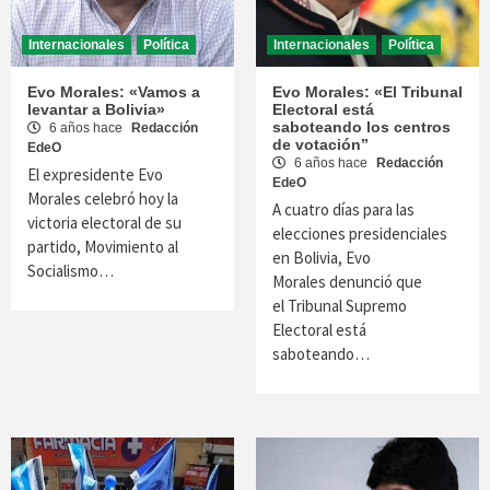
Internacionales
Política
Internacionales
Política
Evo Morales: «Vamos a
Evo Morales: «El Tribunal
levantar a Bolivia»
Electoral está
saboteando los centros
6 años hace
Redacción
de votación”
EdeO
6 años hace
Redacción
El expresidente Evo
EdeO
Morales celebró hoy la
A cuatro días para las
victoria electoral de su
elecciones presidenciales
partido, Movimiento al
en Bolivia, Evo
Socialismo…
Morales denunció que
el Tribunal Supremo
Electoral está
saboteando…