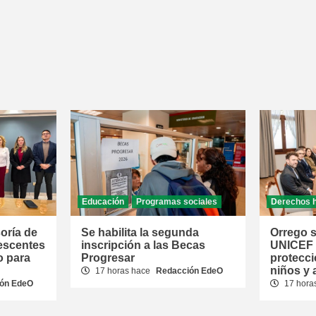
Educación
Programas sociales
Derechos 
oría de
Se habilita la segunda
Orrego s
escentes
inscripción a las Becas
UNICEF p
o para
Progresar
protecci
niños y
17 horas hace
Redacción EdeO
ón EdeO
17 hora