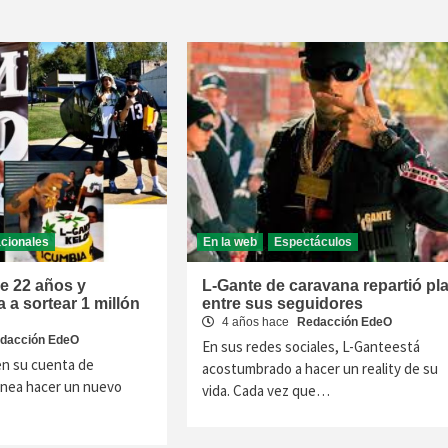
cionales
En la web
Espectáculos
e 22 años y
L-Gante de caravana repartió pla
 a sortear 1 millón
entre sus seguidores
4 años hace
Redacción EdeO
dacción EdeO
En sus redes sociales, L-Ganteestá
en su cuenta de
acostumbrado a hacer un reality de su
anea hacer un nuevo
vida. Cada vez que…
…