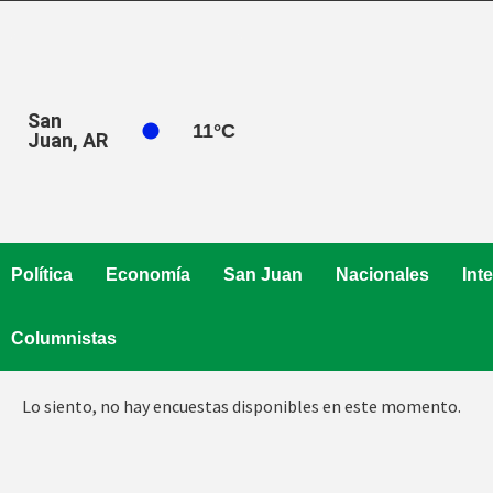
Saltar
al
contenido
San
11
°C
Juan, AR
Política
Economía
San Juan
Nacionales
Int
Columnistas
Lo siento, no hay encuestas disponibles en este momento.