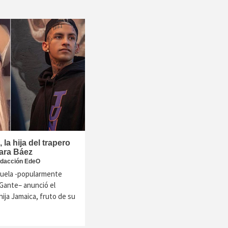
la hija del trapero
ara Báez
dacción EdeO
zuela -popularmente
Gante– anunció el
hija Jamaica, fruto de su