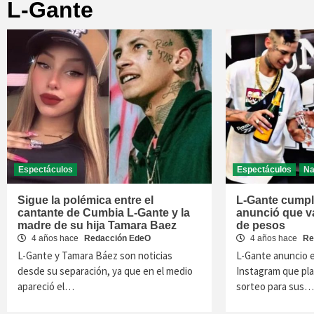
L-Gante
Espectáculos
Espectáculos
Na
Sigue la polémica entre el
L-Gante cumpl
cantante de Cumbia L-Gante y la
anunció que va
madre de su hija Tamara Baez
de pesos
4 años hace
Redacción EdeO
4 años hace
Re
L-Gante y Tamara Báez son noticias
L-Gante anuncio 
desde su separación, ya que en el medio
Instagram que pl
apareció el…
sorteo para sus