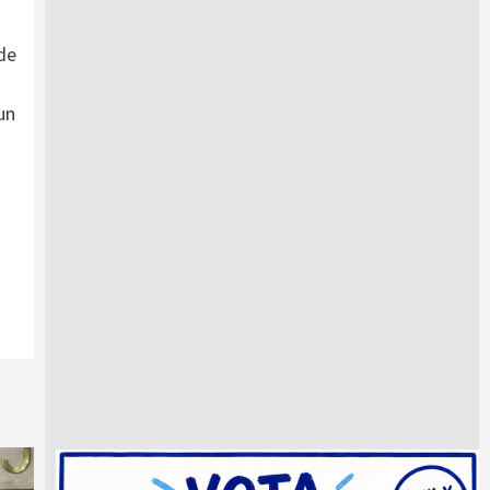
 de
un