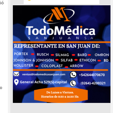
ció
eo