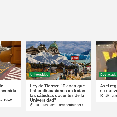
Universidad
Destacada
de
Ley de Tierras: “Tienen que
Axel reg
 avenida
haber discusiones en todas
su nuevo
las cátedras docentes de la
10 hora
Universidad”
ón EdeO
10 horas hace
Redacción EdeO