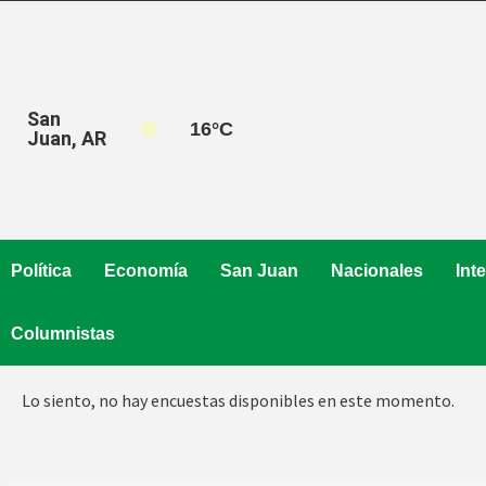
Saltar
al
contenido
San
16
°C
Juan, AR
Política
Economía
San Juan
Nacionales
Int
Columnistas
Lo siento, no hay encuestas disponibles en este momento.