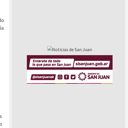
do
ía
s
os