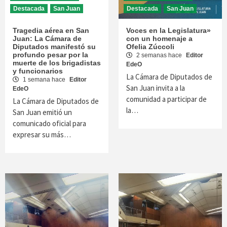
Destacada
San Juan
Destacada
San Juan
Tragedia aérea en San
Voces en la Legislatura»
Juan: La Cámara de
con un homenaje a
Diputados manifestó su
Ofelia Zúccoli
profundo pesar por la
2 semanas hace
Editor
muerte de los brigadistas
EdeO
y funcionarios
La Cámara de Diputados de
1 semana hace
Editor
San Juan invita a la
EdeO
comunidad a participar de
La Cámara de Diputados de
la…
San Juan emitió un
comunicado oficial para
expresar su más…