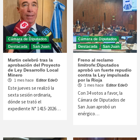
Cámara de Diputados
Cámara de Diputados
Destacada
San Juan
Destacada
San Juan
Martin celebró tras la
Freno al reclamo
aprobación del Proyecto
limitrofe:Diputados
de Ley Desarrollo Local
aprobó un fuerte repudio
Minero
contra la Ley impulsada
por la Rioja
1 mes hace
Editor EdeO
1 mes hace
Editor EdeO
Este jueves se realizó la
Con 34 votos a favor, la
sexta sesión ordinaria,
Cámara de Diputados de
dónde se trató el
San Juan aprobó un
expediente N° 1415-2026…
enérgico…