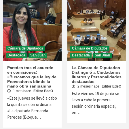
Cámara de Diputados
Cámara de Diputados
Destacada
San Juan
Destacada
San Juan
Paredes tras el acuerdo
La Cámara de Diputados
en comisiones:
Distinguió a Ciudadanos
«Buscamos que la ley de
Ilustres y Personalidades
Proveedores blinde la
destacadas
mano obra sanjuanina
2 meses hace
Editor EdeO
1 mes hace
Editor EdeO
Este viernes 19 de junio se
«Este jueves se llevó a cabo
llevo a cabo la primera
la quinta sesión ordinaria
sesión ordinaria especial,
«La diputada Fernanda
en…
Paredes (Bloque…