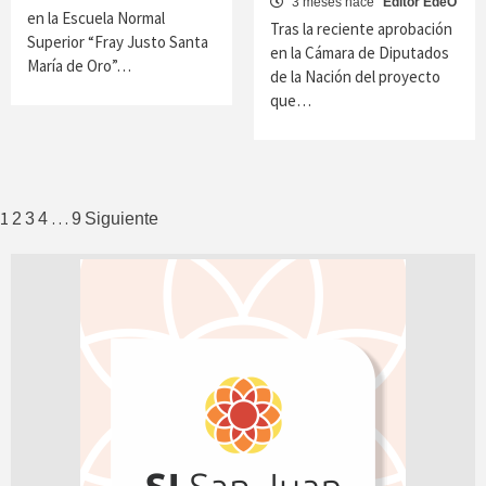
3 meses hace
Editor EdeO
en la Escuela Normal
Tras la reciente aprobación
Superior “Fray Justo Santa
en la Cámara de Diputados
María de Oro”…
de la Nación del proyecto
que…
Paginación
1
…
2
3
4
9
Siguiente
de
entradas