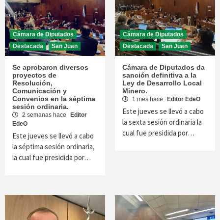
Cámara de Diputados
Cámara de Diputados
Destacada
San Juan
Destacada
San Juan
Se aprobaron diversos
Cámara de Diputados da
proyectos de
sanción definitiva a la
Resolución,
Ley de Desarrollo Local
Comunicación y
Minero.
Convenios en la séptima
1 mes hace
Editor EdeO
sesión ordinaria.
Este jueves se llevó a cabo
2 semanas hace
Editor
la sexta sesión ordinaria la
EdeO
cual fue presidida por…
Este jueves se llevó a cabo
la séptima sesión ordinaria,
la cual fue presidida por…