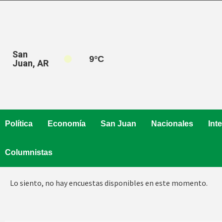
Saltar
al
contenido
San
9
°C
Juan, AR
Política
Economía
San Juan
Nacionales
Int
Columnistas
Lo siento, no hay encuestas disponibles en este momento.