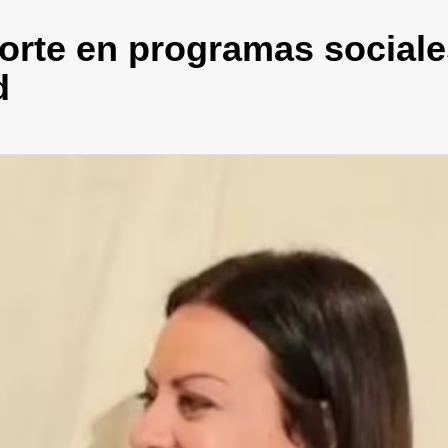
ecorte en programas social
d