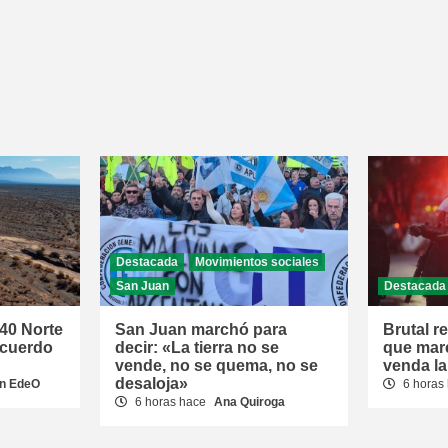
Destacada
Movimientos sociales
San Juan
Destacada
 40 Norte
San Juan marchó para
Brutal r
acuerdo
decir: «La tierra no se
que mar
vende, no se quema, no se
venda la
desaloja»
n EdeO
6 horas
6 horas hace
Ana Quiroga