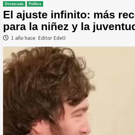
Destacada
Política
El ajuste infinito: más r
para la niñez y la juventu
1 año hace
Editor EdeO