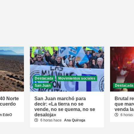
Destacada
Movimientos sociales
San Juan
Destacada
 40 Norte
San Juan marchó para
Brutal r
acuerdo
decir: «La tierra no se
que mar
vende, no se quema, no se
venda la
desaloja»
n EdeO
6 horas
6 horas hace
Ana Quiroga