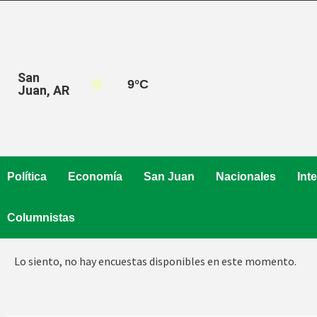
Saltar
al
contenido
San
9
°C
Juan, AR
Política
Economía
San Juan
Nacionales
Int
Columnistas
Lo siento, no hay encuestas disponibles en este momento.