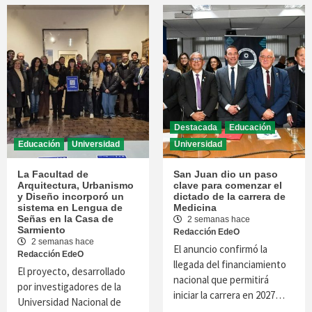
Destacada
Educación
Educación
Universidad
Universidad
La Facultad de
San Juan dio un paso
Arquitectura, Urbanismo
clave para comenzar el
y Diseño incorporó un
dictado de la carrera de
sistema en Lengua de
Medicina
Señas en la Casa de
2 semanas hace
Sarmiento
Redacción EdeO
2 semanas hace
El anuncio confirmó la
Redacción EdeO
llegada del financiamiento
El proyecto, desarrollado
nacional que permitirá
por investigadores de la
iniciar la carrera en 2027…
Universidad Nacional de