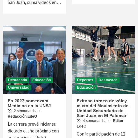
San Juan, suma videos en…
Destacada
Educación
Deportes
Destacada
Universidad
Educación
En 2027 comenzará
Exitoso torneo de vóley
Medicina en la UNSJ
mixto del Movimiento de
Unidad Secundario de
2 semanas hace
San Juan en El Palomar
Redacción EdeO
4 semanas hace
Editor
La carrera prevé iniciar su
EdeO
dictado el año próximo con
Con la participación de 12
un cupo inicial de 50…