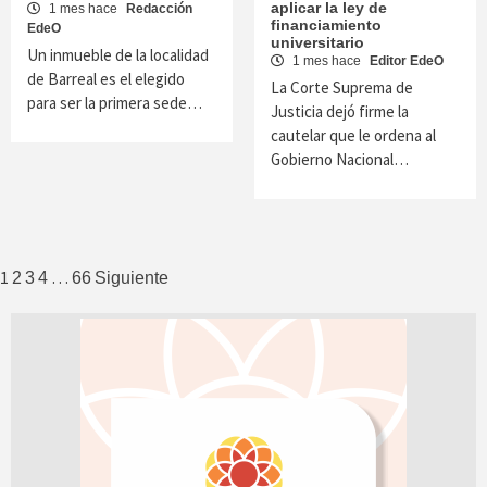
aplicar la ley de
1 mes hace
Redacción
financiamiento
EdeO
universitario
Un inmueble de la localidad
1 mes hace
Editor EdeO
de Barreal es el elegido
La Corte Suprema de
para ser la primera sede…
Justicia dejó firme la
cautelar que le ordena al
Gobierno Nacional…
Paginación
1
…
2
3
4
66
Siguiente
de
entradas