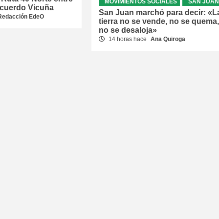
MOVIMIENTOS SOCIALES
SAN JUAN
acuerdo Vicuña
San Juan marchó para decir: «L
Redacción EdeO
tierra no se vende, no se quema,
no se desaloja»
14 horas hace
Ana Quiroga