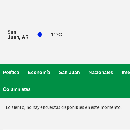
Saltar
al
contenido
San
11
°C
Juan, AR
Política
Economía
San Juan
Nacionales
Int
Columnistas
Lo siento, no hay encuestas disponibles en este momento.