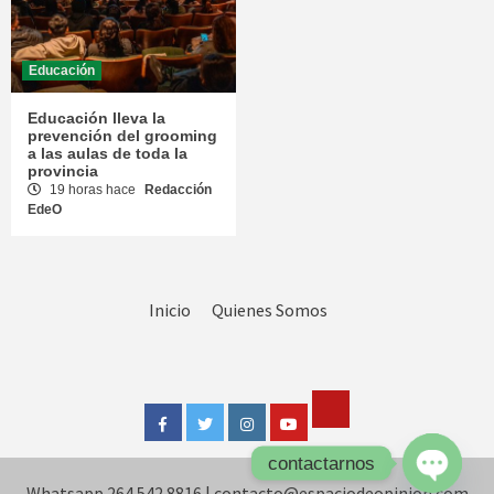
Educación
Educación lleva la
prevención del grooming
a las aulas de toda la
provincia
19 horas hace
Redacción
EdeO
Inicio
Quienes Somos
Tik
Facebook
Twitter
Instagram
Youtube
Tok
contactarnos
Whatsapp 264 542 8816
|
contacto@espaciodeopinion.com