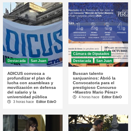
Cámara de Diputados
Destacada
San Juan
Destacada
San Juan
ADICUS convoca a
Buscan talento
profundizar el plan de
sanjuaninos: Abrió la
lucha con asambleas y
Convocatoria para el
movilización en defensa
prestigioso Concurso
del salario y la
«Maestro Mario Pérez»
universidad pública
4 horas hace
Editor EdeO
3 horas hace
Editor EdeO