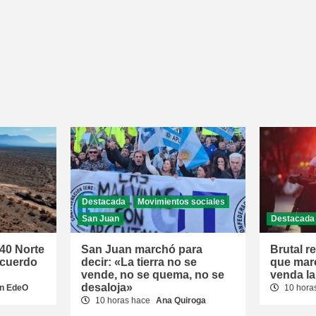
Destacada
Movimientos sociales
San Juan
Destacada
 40 Norte
San Juan marchó para
Brutal r
acuerdo
decir: «La tierra no se
que mar
vende, no se quema, no se
venda la
desaloja»
n EdeO
10 hora
10 horas hace
Ana Quiroga