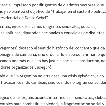
y social impulsado por dirigentes de distintos sectores, que
y se planteó el objetivo de “trabajar en el sustento polític
residencial de Dante Gebel”.
es, entre ellos varios dirigentes sindicales, sociales,
s políticos, diputados nacionales y concejales de distintas
avegantes) destacó el sentido histórico del concepto que da
consigna de campaña, sino ordenar lo disperso, afirmar lo qu
rcando además que “no hay justicia social sin producción, no
jadores organizados”, aseguró.
aló que “la Argentina no atraviesa una crisis episódica, sino
 no fracasan cuando cambian, sino cuando no logran consolida
tégico de las organizaciones intermedias —sindicatos, clube
entales para combatir la soledad, la fragmentación social y