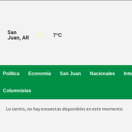
Saltar
al
contenido
San
7
°C
Juan, AR
Política
Economía
San Juan
Nacionales
Int
Columnistas
Lo siento, no hay encuestas disponibles en este momento.