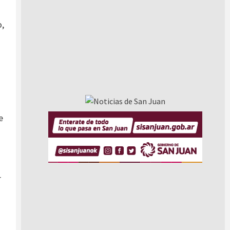
o,
e
r
s