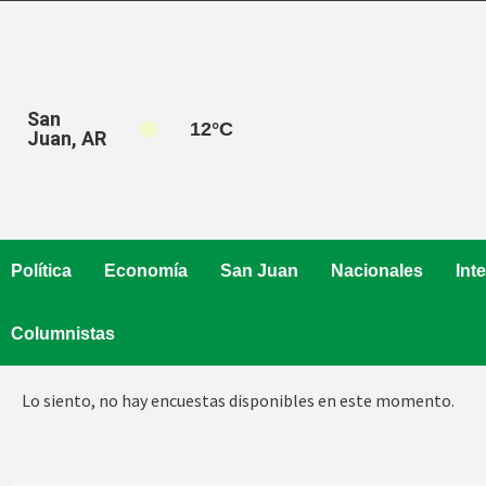
Saltar
al
contenido
San
12
°C
Juan, AR
Política
Economía
San Juan
Nacionales
Int
Columnistas
Lo siento, no hay encuestas disponibles en este momento.