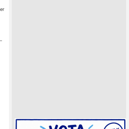
er
 —