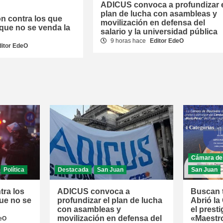
ADICUS convoca a profundizar 
plan de lucha con asambleas y
ón contra los que
movilización en defensa del
que no se venda la
salario y la universidad pública
9 horas hace
Editor EdeO
ditor EdeO
Cámara de
Política
Destacada
San Juan
San Juan
tra los
ADICUS convoca a
Buscan t
ue no se
profundizar el plan de lucha
Abrió la
con asambleas y
el prest
movilización en defensa del
«Maestr
deO