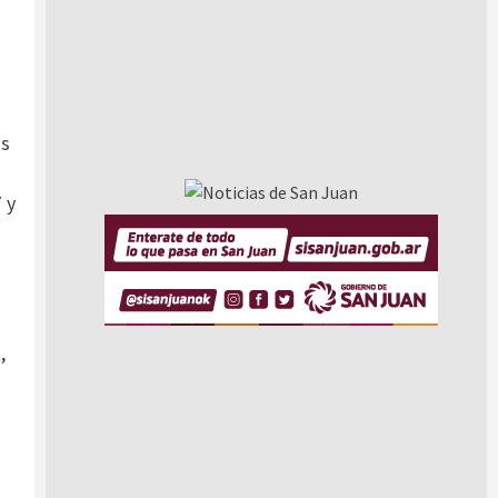
as
 y
,