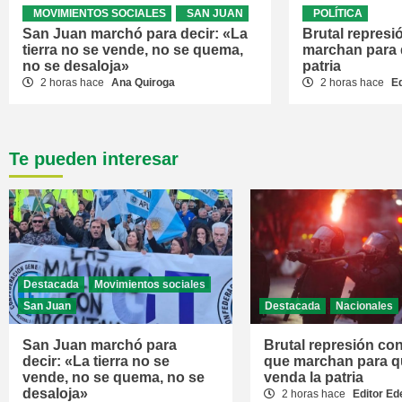
MOVIMIENTOS SOCIALES
SAN JUAN
POLÍTICA
San Juan marchó para decir: «La
Brutal represi
tierra no se vende, no se quema,
marchan para 
no se desaloja»
patria
2 horas hace
Ana Quiroga
2 horas hace
E
Te pueden interesar
Destacada
Movimientos sociales
San Juan
Destacada
Nacionales
San Juan marchó para
Brutal represión con
decir: «La tierra no se
que marchan para q
vende, no se quema, no se
venda la patria
desaloja»
2 horas hace
Editor E