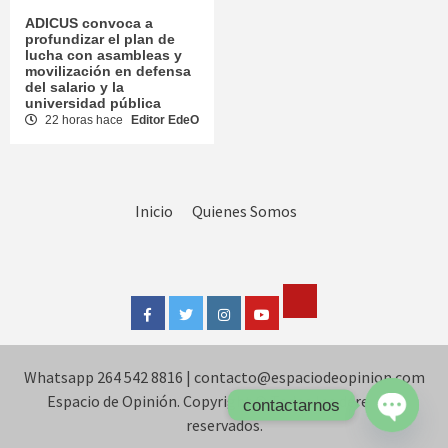
ADICUS convoca a
profundizar el plan de
lucha con asambleas y
movilización en defensa
del salario y la
universidad pública
22 horas hace
Editor EdeO
Inicio
Quienes Somos
Tik
Facebook
Twitter
Instagram
Youtube
Tok
Whatsapp 264 542 8816
|
contacto@espaciodeopinion.com
Espacio de Opinión. Copyright © Todos los derechos
contactarnos
reservados.