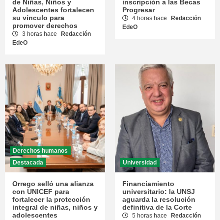
de Niñas, Niños y
inscripción a las Becas
Adolescentes fortalecen
Progresar
su vínculo para
4 horas hace
Redacción
promover derechos
EdeO
3 horas hace
Redacción
EdeO
Derechos humanos
Destacada
Universidad
Orrego selló una alianza
Financiamiento
con UNICEF para
universitario: la UNSJ
fortalecer la protección
aguarda la resolución
integral de niñas, niños y
definitiva de la Corte
adolescentes
5 horas hace
Redacción