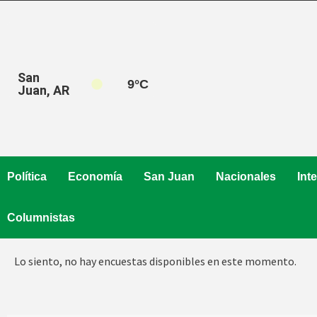
Saltar
al
contenido
San
9
°C
Juan, AR
Política
Economía
San Juan
Nacionales
Int
Columnistas
Lo siento, no hay encuestas disponibles en este momento.