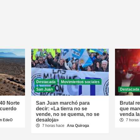
Destacada
Movimientos sociales
San Juan
Destacada
 40 Norte
San Juan marchó para
Brutal r
acuerdo
decir: «La tierra no se
que mar
vende, no se quema, no se
venda la
desaloja»
n EdeO
7 horas
7 horas hace
Ana Quiroga