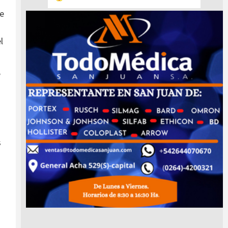
se
.
l
e
s