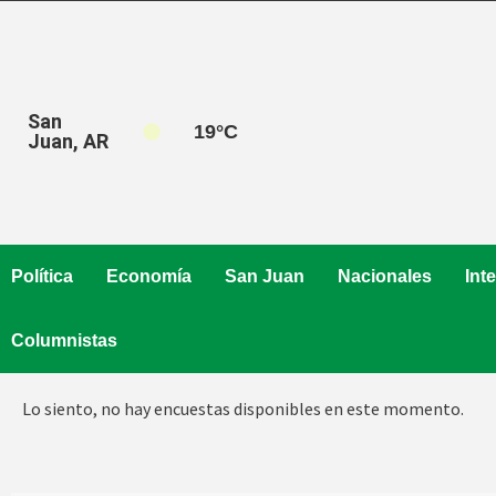
Saltar
al
contenido
San
19
°C
Juan, AR
Política
Economía
San Juan
Nacionales
Int
Columnistas
Lo siento, no hay encuestas disponibles en este momento.