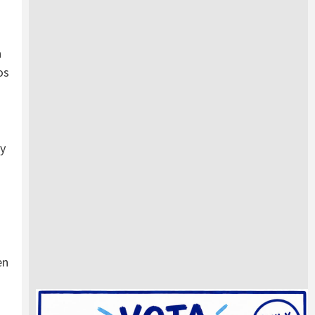
a
os
 y
en