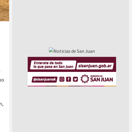
a
no
n,