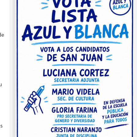
de
u
os