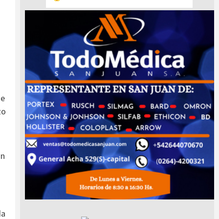
ue
zo
on
da