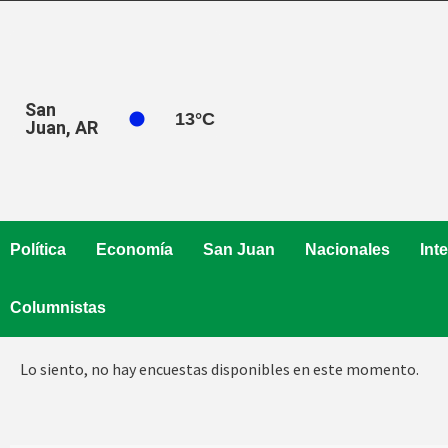
Saltar
al
contenido
San
13
°C
Juan, AR
Política
Economía
San Juan
Nacionales
Int
Columnistas
Lo siento, no hay encuestas disponibles en este momento.