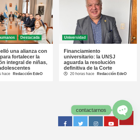
humanos
Destacada
Universidad
elló una alianza con
Financiamiento
ara fortalecer la
universitario: la UNSJ
ón integral de niñas,
aguarda la resolución
 adolescentes
definitiva de la Corte
s hace
Redacción EdeO
20 horas hace
Redacción EdeO
contactarnos
Tik
Open
Facebook
Twitter
Instagram
Youtube
chaty
Tok