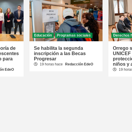
Educación
Programas sociales
Derechos 
oría de
Se habilita la segunda
Orrego s
escentes
inscripción a las Becas
UNICEF p
o para
Progresar
protecci
niños y
19 horas hace
Redacción EdeO
ón EdeO
19 hora