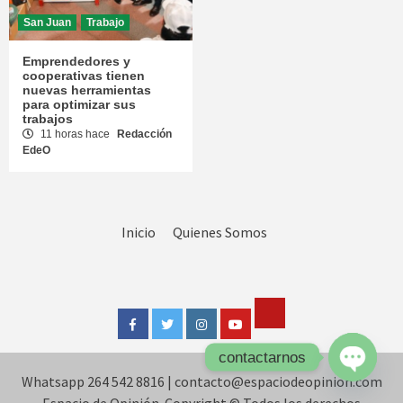
San Juan
Trabajo
Emprendedores y
cooperativas tienen
nuevas herramientas
para optimizar sus
trabajos
11 horas hace
Redacción
EdeO
Inicio
Quienes Somos
Tik
Facebook
Twitter
Instagram
Youtube
Tok
contactarnos
Whatsapp 264 542 8816
|
contacto@espaciodeopinion.com
Open
chaty
Espacio de Opinión. Copyright © Todos los derechos