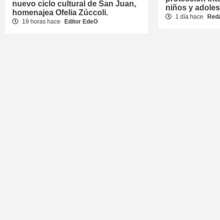
nuevo ciclo cultural de San Juan,
niños y adole
homenajea Ofelia Zúccoli.
1 día hace
Red
19 horas hace
Editor EdeO