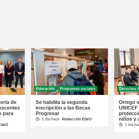
Educación
Programas sociales
Derechos 
oría de
Se habilita la segunda
Orrego s
escentes
inscripción a las Becas
UNICEF p
o para
Progresar
protecci
niños y
1 día hace
Redacción EdeO
EdeO
1 día h