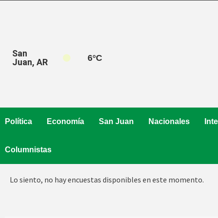
Saltar
al
contenido
San
6
°C
Juan, AR
Política
Economía
San Juan
Nacionales
Int
Columnistas
Lo siento, no hay encuestas disponibles en este momento.