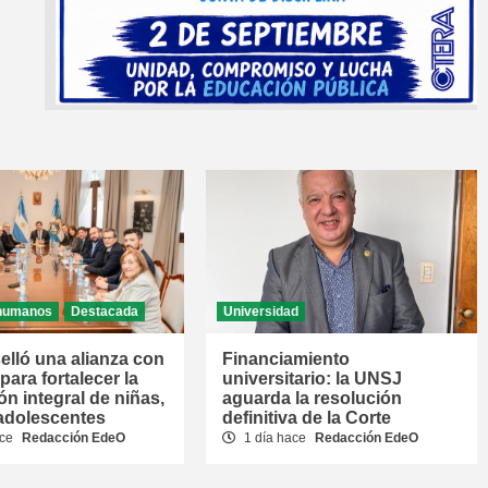
humanos
Destacada
Universidad
elló una alianza con
Financiamiento
ara fortalecer la
universitario: la UNSJ
ón integral de niñas,
aguarda la resolución
 adolescentes
definitiva de la Corte
ace
Redacción EdeO
1 día hace
Redacción EdeO