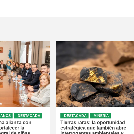
MANOS
DESTACADA
DESTACADA
MINERÍA
na alianza con
Tierras raras: la oportunidad
rtalecer la
estratégica que también abre
egral de niñas,
interrogantes ambientales y