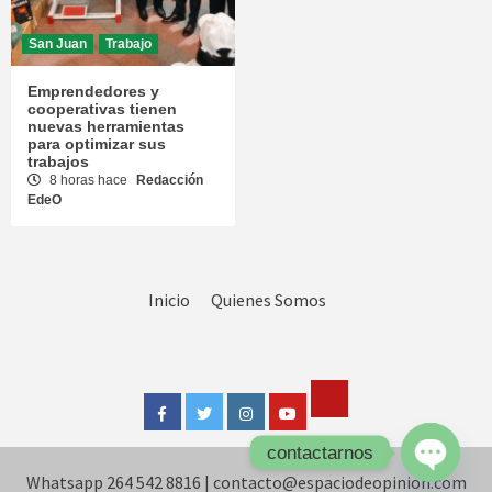
San Juan
Trabajo
Emprendedores y
cooperativas tienen
nuevas herramientas
para optimizar sus
trabajos
8 horas hace
Redacción
EdeO
Inicio
Quienes Somos
Tik
Facebook
Twitter
Instagram
Youtube
Tok
contactarnos
Whatsapp 264 542 8816
|
contacto@espaciodeopinion.com
Open