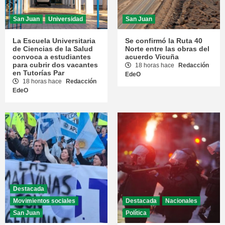
San Juan
Universidad
San Juan
La Escuela Universitaria
Se confirmó la Ruta 40
de Ciencias de la Salud
Norte entre las obras del
convoca a estudiantes
acuerdo Vicuña
para cubrir dos vacantes
18 horas hace
Redacción
en Tutorías Par
EdeO
18 horas hace
Redacción
EdeO
Destacada
Movimientos sociales
Destacada
Nacionales
San Juan
Política