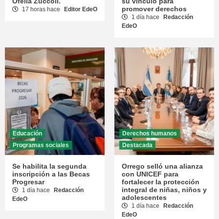
Ofelia Zúccoli.
su vínculo para
promover derechos
17 horas hace
Editor EdeO
1 día hace
Redacción
EdeO
Educación
Derechos humanos
Programas sociales
Destacada
Se habilita la segunda
Orrego selló una alianza
inscripción a las Becas
con UNICEF para
Progresar
fortalecer la protección
integral de niñas, niños y
1 día hace
Redacción
adolescentes
EdeO
1 día hace
Redacción
EdeO