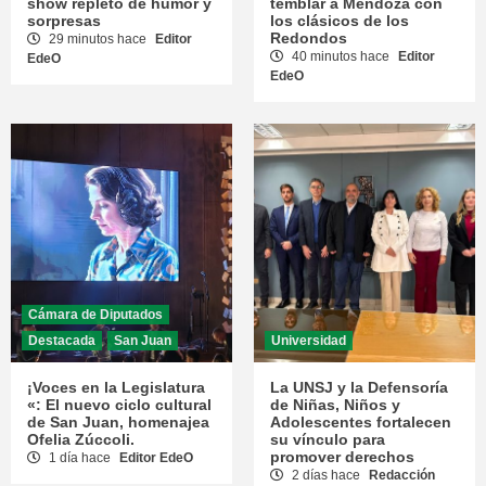
show repleto de humor y
temblar a Mendoza con
sorpresas
los clásicos de los
Redondos
29 minutos hace
Editor
40 minutos hace
Editor
EdeO
EdeO
Cámara de Diputados
Destacada
San Juan
Universidad
¡Voces en la Legislatura
La UNSJ y la Defensoría
«: El nuevo ciclo cultural
de Niñas, Niños y
de San Juan, homenajea
Adolescentes fortalecen
Ofelia Zúccoli.
su vínculo para
promover derechos
1 día hace
Editor EdeO
2 días hace
Redacción