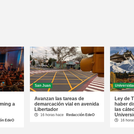
San Juan
Universida
Avanzan las tareas de
Ley de T
oming a
demarcación vial en avenida
haber d
Libertador
las cáte
Univers
16 horas hace
Redacción EdeO
ón EdeO
16 hora