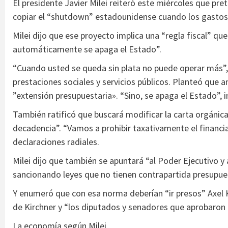
El presidente Javier Milei reiteró este miércoles que pre
copiar el “shutdown” estadounidense cuando los gastos
Milei dijo que ese proyecto implica una “regla fiscal” q
automáticamente se apaga el Estado”.
“Cuando usted se queda sin plata no puede operar más”, 
prestaciones sociales y servicios públicos. Planteó que 
”extensión presupuestaria». “Sino, se apaga el Estado”, in
También ratificó que buscará modificar la carta orgánica
decadencia”. “Vamos a prohibir taxativamente el financia
declaraciones radiales.
Milei dijo que también se apuntará “al Poder Ejecutivo y
sancionando leyes que no tienen contrapartida presupues
Y enumeró que con esa norma deberían “ir presos” Axel K
de Kirchner y “los diputados y senadores que aprobaron
La economía según Milei