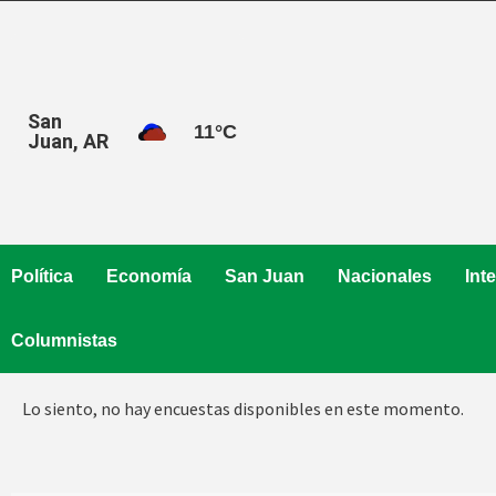
Saltar
al
contenido
San
11
°C
Juan, AR
Política
Economía
San Juan
Nacionales
Int
Columnistas
Lo siento, no hay encuestas disponibles en este momento.