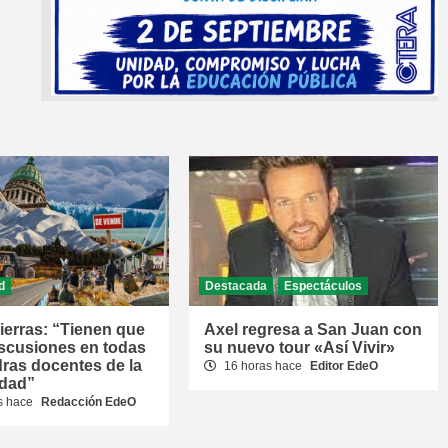
d
Destacada
Espectáculos
ierras: “Tienen que
Axel regresa a San Juan con
iscusiones en todas
su nuevo tour «Así Vivir»
dras docentes de la
16 horas hace
Editor EdeO
idad”
s hace
Redacción EdeO