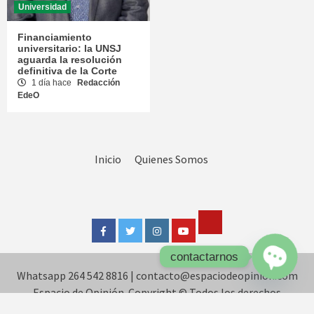
Universidad
Financiamiento
universitario: la UNSJ
aguarda la resolución
definitiva de la Corte
1 día hace
Redacción
EdeO
Inicio
Quienes Somos
Tik
Facebook
Twitter
Instagram
Youtube
Tok
contactarnos
Whatsapp 264 542 8816
|
contacto@espaciodeopinion.com
Open
chaty
Espacio de Opinión. Copyright © Todos los derechos
reservados.