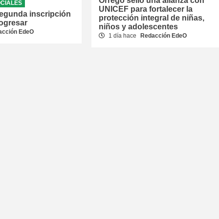
Orrego selló una alianza con
CIALES
UNICEF para fortalecer la
 segunda inscripción
protección integral de niñas,
rogresar
niños y adolescentes
acción EdeO
1 día hace
Redacción EdeO