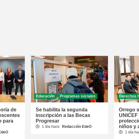
Educación
Programas sociales
Derechos 
oría de
Se habilita la segunda
Orrego s
escentes
inscripción a las Becas
UNICEF p
o para
Progresar
protecci
niños y
1 día hace
Redacción EdeO
EdeO
1 día h