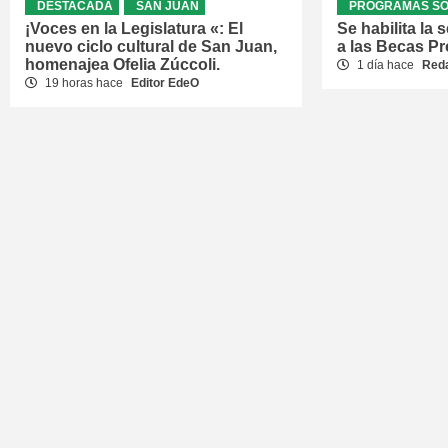
DESTACADA
SAN JUAN
PROGRAMAS SO
¡Voces en la Legislatura «: El
Se habilita la
nuevo ciclo cultural de San Juan,
a las Becas P
homenajea Ofelia Zúccoli.
1 día hace
Red
19 horas hace
Editor EdeO