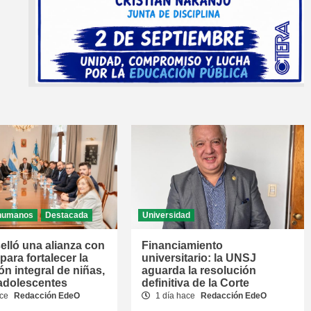
humanos
Destacada
Universidad
elló una alianza con
Financiamiento
ara fortalecer la
universitario: la UNSJ
ón integral de niñas,
aguarda la resolución
 adolescentes
definitiva de la Corte
ace
Redacción EdeO
1 día hace
Redacción EdeO