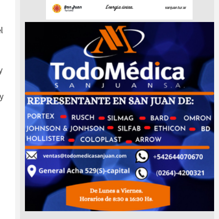
l
y
y