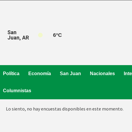
Saltar
al
contenido
San
6
°C
Juan, AR
Política
Economía
San Juan
Nacionales
Int
Columnistas
Lo siento, no hay encuestas disponibles en este momento.