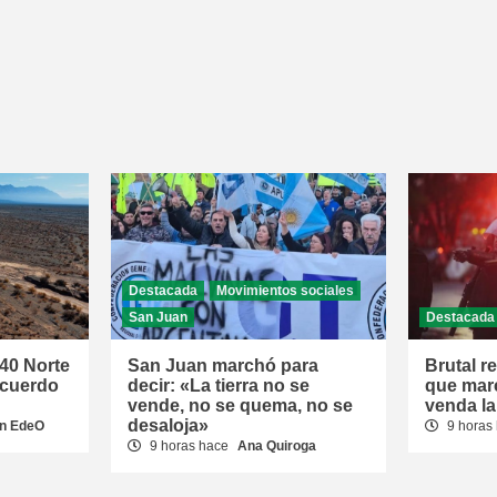
Destacada
Movimientos sociales
San Juan
Destacada
 40 Norte
San Juan marchó para
Brutal r
acuerdo
decir: «La tierra no se
que mar
vende, no se quema, no se
venda la
desaloja»
n EdeO
9 horas
9 horas hace
Ana Quiroga