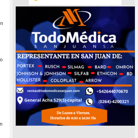
én
mo
ón