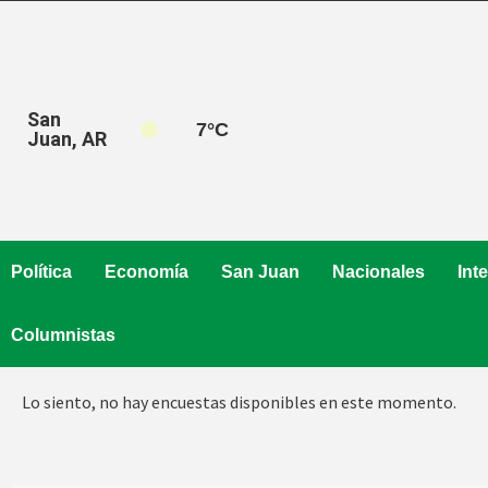
Saltar
al
contenido
San
7
°C
Juan, AR
Política
Economía
San Juan
Nacionales
Int
Columnistas
Lo siento, no hay encuestas disponibles en este momento.