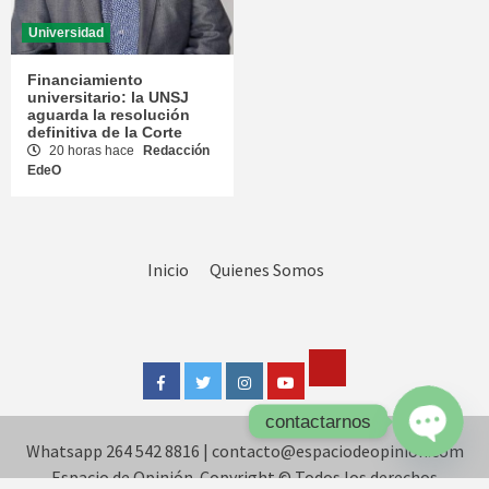
Universidad
Financiamiento
universitario: la UNSJ
aguarda la resolución
definitiva de la Corte
20 horas hace
Redacción
EdeO
Inicio
Quienes Somos
Tik
Facebook
Twitter
Instagram
Youtube
Tok
contactarnos
Whatsapp 264 542 8816
|
contacto@espaciodeopinion.com
Open
chaty
Espacio de Opinión. Copyright © Todos los derechos