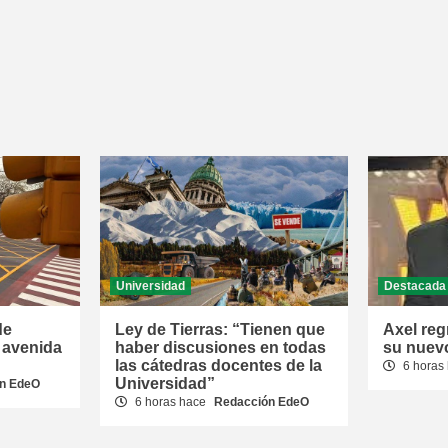
Universidad
Destacada
de
Ley de Tierras: “Tienen que
Axel reg
 avenida
haber discusiones en todas
su nuevo
las cátedras docentes de la
6 horas
Universidad”
n EdeO
6 horas hace
Redacción EdeO