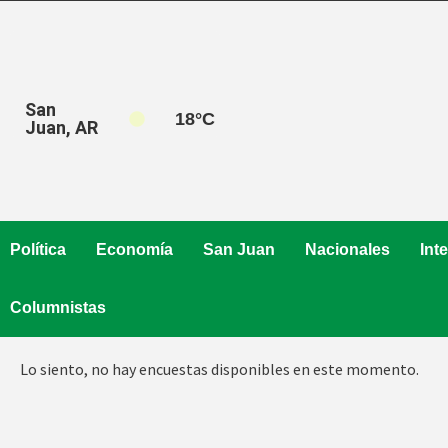
Saltar
al
contenido
San
18
°C
Juan, AR
Política
Economía
San Juan
Nacionales
Int
Columnistas
Lo siento, no hay encuestas disponibles en este momento.