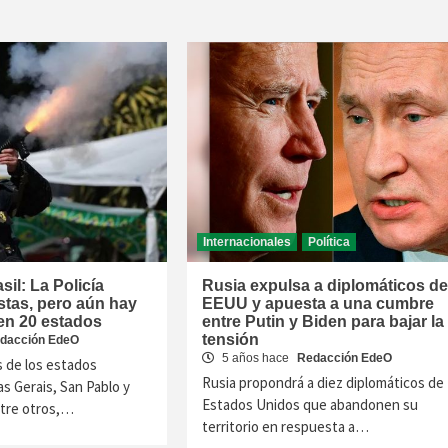
Internacionales
Política
sil: La Policía
Rusia expulsa a diplomáticos de
stas, pero aún hay
EEUU y apuesta a una cumbre
en 20 estados
entre Putin y Biden para bajar la
tensión
dacción EdeO
5 años hace
Redacción EdeO
 de los estados
Rusia propondrá a diez diplomáticos de
as Gerais, San Pablo y
Estados Unidos que abandonen su
ntre otros,…
territorio en respuesta a…