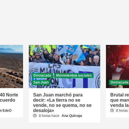
Destacada
Movimientos sociales
San Juan
Destacada
 40 Norte
San Juan marchó para
Brutal r
acuerdo
decir: «La tierra no se
que mar
vende, no se quema, no se
venda la
desaloja»
n EdeO
8 horas
8 horas hace
Ana Quiroga