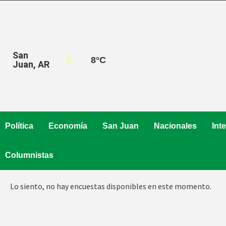
Saltar
al
contenido
San
8
°C
Juan, AR
Política
Economía
San Juan
Nacionales
Int
Columnistas
Lo siento, no hay encuestas disponibles en este momento.