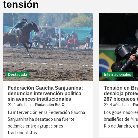
tensión
Destacada
Internacionales
Federación Gaucha Sanjuanina:
Tensión en Bra
denuncian intervención política
desaloja prote
sin avances institucionales
267 bloqueos 
1 año hace
Redacción EdeO
4 años hace
Re
La intervención en la Federación Gaucha
Los gobernadores
Sanjuanina ha desatado una fuerte
brasileños de Min
polémica entre agrupaciones
Río de Janeiro, e
tradicionalistas…